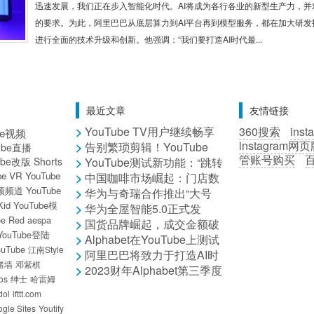
迅速发展，我们正在步入智能化时代。AI将成为各行各业的新型生产力，并
的要求。为此，阿里巴巴从底层算力到AI平台再到模型服务，都在加大研发
进行全面的技术升级和创新。他强调：“我们要打造AI时代最...
最近文章
友情链接
YouTube TV用户继续畅享
360搜索
inst
ube视频
派拉蒙频道服务
instagram网
告别繁琐剪辑！YouTube
tube直播
管账号购买
Veo模型打造你的六秒视觉盛
tube改版
Shorts
YouTube测试新功能：“跳转
宴
至精彩部分”提升观看体验
be VR
YouTube
中国咖啡市场崛起：门店数
视频频道
YouTube
量全球第一
华为与奇瑞合作推出“大号
Kid
YouTube模
Model Y”，挑战特斯拉市场地
华为全屋智能5.0正式发
be Red
aespa
位
布，带来多款产品和功能升级
国货品牌崛起，成交金额破
YouTube登陆
亿的品牌超过400个
Alphabet在YouTube上测试
uTube
江南Style
创新AI功能，提升观看体验
阿里巴巴将致力于打造AI时
绪墙
邓紫棋
代最开放的云平台。
2023财年Alphabet第三季度
os
绅士
哈雷姆
财报发布
dol
ifttt.com
gle Sites
Youtify